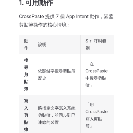
1. 可用動作
CrossPaste 提供 7 個 App Intent 動作，涵蓋
剪貼簿操作的核心情境：
動
Siri 呼叫範
說明
作
例
搜
「在
尋
依關鍵字搜尋剪貼簿
CrossPaste
剪
歷史
中搜尋剪貼
貼
簿」
簿
寫
「用
入
將指定文字寫入系統
CrossPaste
剪
剪貼簿，並同步到已
寫入剪貼
貼
連線的裝置
簿」
簿