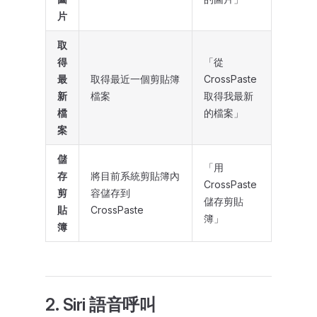
片
取
得
「從
最
取得最近一個剪貼簿
CrossPaste
新
檔案
取得我最新
檔
的檔案」
案
儲
「用
存
將目前系統剪貼簿內
CrossPaste
剪
容儲存到
儲存剪貼
貼
CrossPaste
簿」
簿
2. Siri 語音呼叫