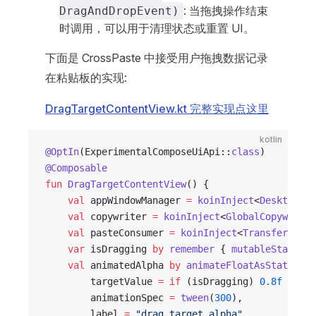
: 当拖拽操作结束
DragAndDropEvent)
时调用，可以用于清理状态或重置 UI。
下面是 CrossPaste 中接受用户拖拽数据记录
在粘贴板的实现:
DragTargetContentView.kt 完整实现点这里
kotlin
@OptIn
(ExperimentalComposeUiApi::
class
)
@Composable
fun
 DragTargetContentView
() {
    val
 appWindowManager 
=
 koinInject
<
DesktopApp
    val
 copywriter 
=
 koinInject
<
GlobalCopywriter
    val
 pasteConsumer 
=
 koinInject
<
TransferableC
    var
 isDragging 
by
 remember
 { 
mutableStateOf
(
    val
 animatedAlpha 
by
 animateFloatAsState
(
        targetValue 
=
 if
 (isDragging) 
0.8f
 else
 
        animationSpec 
=
 tween
(
300
),
        label 
=
 "drag_target_alpha"
,