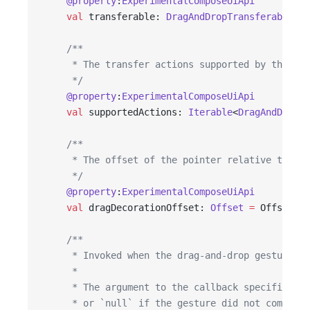
    @property
:
ExperimentalComposeUiApi
    val
 transferable: 
DragAndDropTransferable
,
    /**
     * The transfer actions supported by the sou
     */
    @property
:
ExperimentalComposeUiApi
    val
 supportedActions: 
Iterable
<
DragAndDropTr
    /**
     * The offset of the pointer relative to the
     */
    @property
:
ExperimentalComposeUiApi
    val
 dragDecorationOffset: 
Offset
 =
 Offset.Ze
    /**
     * Invoked when the drag-and-drop gesture co
     *
     * The argument to the callback specifies th
     * or `null` if the gesture did not complete