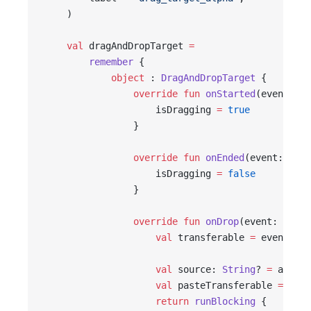
    )
    val
 dragAndDropTarget 
=
        remember
 {
            object
 : 
DragAndDropTarget
 {
                override
 fun
 onStarted
(event: 
Dr
                    isDragging 
=
 true
                }
                override
 fun
 onEnded
(event: 
Drag
                    isDragging 
=
 false
                }
                override
 fun
 onDrop
(event: 
DragA
                    val
 transferable 
=
 event.awt
                    val
 source: 
String
? 
=
 appWin
                    val
 pasteTransferable 
=
 Desk
                    return
 runBlocking
 {