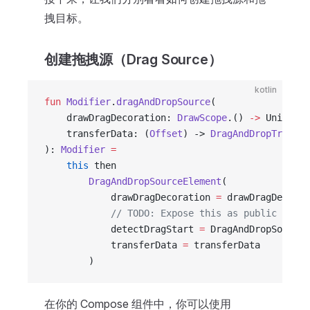
拽目标。
创建拖拽源（Drag Source）
kotlin
fun
 Modifier
.
dragAndDropSource
(
    drawDragDecoration: 
DrawScope
.() 
->
 Unit,
    transferData: (
Offset
) -> 
DragAndDropTransfe
): 
Modifier
 =
    this
 then
        DragAndDropSourceElement
(
            drawDragDecoration 
=
 drawDragDecorat
            // TODO: Expose this as public argum
            detectDragStart 
=
 DragAndDropSourceD
            transferData 
=
 transferData
        )
在你的 Compose 组件中，你可以使用