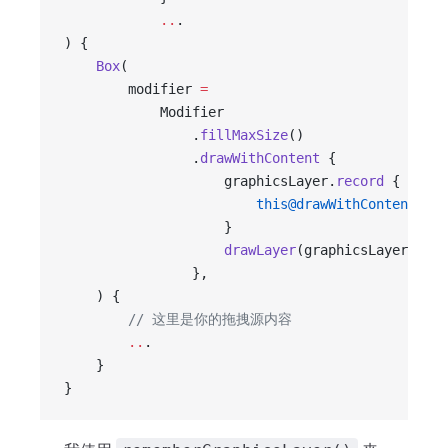
            ..
.
) {
    Box
(
        modifier 
=
            Modifier
                .
fillMaxSize
()
                .
drawWithContent
 {
                    graphicsLayer.
record
 {
                        this@drawWithContent
.
dra
                    }
                    drawLayer
(graphicsLayer)
                },
    ) {
        // 这里是你的拖拽源内容
        ..
.
    }
}