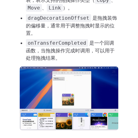
表，表示支持的拖拽操作类型（
、
Copy
、
）。
Move
Link
是拖拽装饰
dragDecorationOffset
的偏移量，通常用于调整拖拽时显示的位
置。
是一个回调
onTransferCompleted
函数，当拖拽操作完成时调用，可以用于
处理拖拽结果。