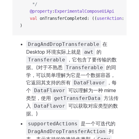
     */
    @property
:
ExperimentalComposeUiApi
    val
 onTransferCompleted: ((
userAction
: 
DragA
)
在
DragAndDropTransferable
Desktop 环境实际上就是
的
awt
，它包含了要传输的数
Transferable
据。(对于不熟悉
的同
Transferable
学，可以简单理解为它是一个数据容器，
它返回其支持的所有
，每
DataFlavor
个
可以理解为一种 mime
DataFlavor
类型，使用
方法传
getTransferData
入
可以获取对应类型的数
DataFlavor
据。)
是一个可迭代的
supportedActions
列
DragAndDropTransferAction