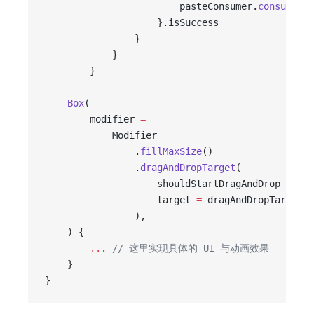
                        pasteConsumer.
consume
(pa
                    }.isSuccess
                }
            }
        }
    Box
(
        modifier 
=
            Modifier
                .
fillMaxSize
()
                .
dragAndDropTarget
(
                    shouldStartDragAndDrop 
=
 { 
t
                    target 
=
 dragAndDropTarget,
                ),
    ) {
        ..
. 
// 这里实现具体的 UI 与动画效果
    }
}