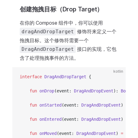
创建拖拽目标（Drop Target）
在你的 Compose 组件中，你可以使用
修饰符来定义一个
dragAndDropTarget
拖拽目标。这个修饰符需要一个
接口的实现，它包
DragAndDropTarget
含了处理拖拽事件的方法。
kotlin
interface
 DragAndDropTarget
 {
    fun
 onDrop
(event: 
DragAndDropEvent
): 
Boolean
    fun
 onStarted
(event: 
DragAndDropEvent
) 
=
 Uni
    fun
 onEntered
(event: 
DragAndDropEvent
) 
=
 Uni
    fun
 onMoved
(event: 
DragAndDropEvent
) 
=
 Unit