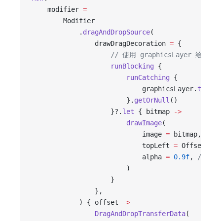
    modifier 
=
        Modifier
            .
dragAndDropSource
(
                drawDragDecoration 
=
 {
                    // 使用 graphicsLayer 绘制
                    runBlocking
 {
                        runCatching
 {
                            graphicsLayer.
toImag
                        }.
getOrNull
()
                    }?.
let
 { bitmap 
->
                        drawImage
(
                            image 
=
 bitmap,
                            topLeft 
=
 Offset.Zer
                            alpha 
=
 0.9f
, 
// 
                        )
                    }
                },
            ) { offset 
->
                DragAndDropTransferData
(