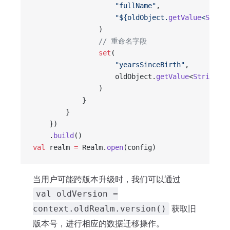
                    "fullName"
,
                    "${oldObject.
getValue
<
String
                )
                // 重命名字段
                set
(
                    "yearsSinceBirth"
,
                    oldObject.
getValue
<
String
>(f
                )
            }
        }
    })
    .
build
()
val
 realm 
=
 Realm.
open
(config)
当用户可能跨版本升级时，我们可以通过
val oldVersion =
获取旧
context.oldRealm.version()
版本号，进行相应的数据迁移操作。