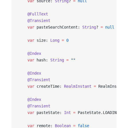
    var
 source: 
String
? 
=
 null
    @FullText
    @Transient
    var
 pasteSearchContent: 
String
? 
=
 null
    var
 size: 
Long
 =
 0
    @Index
    var
 hash: 
String
 =
 ""
    @Index
    @Transient
    var
 createTime: 
RealmInstant
 =
 RealmInstant.
    @Index
    @Transient
    var
 pasteState: 
Int
 =
 PasteState.LOADING
    var
 remote: 
Boolean
 =
 false