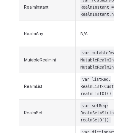
var realmInstantReq:
RealmInstant
RealmInstant =
RealmInstant.now()
RealmAny
N/A
var mutableRealmIntRe
MutableRealmInt
MutableRealmInt =
MutableRealmInt.create
var listReq:
RealmList
RealmList<CustomObject
realmListOf()
var setReq:
RealmSet
RealmSet<String> =
realmSetOf()
var dictionaryReq: