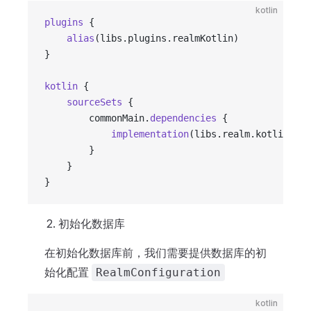
kotlin
plugins
 {
    alias
(libs.plugins.realmKotlin)
}
kotlin
 {
    sourceSets
 {
        commonMain.
dependencies
 {
            implementation
(libs.realm.kotlin.bas
        }
    }
}
初始化数据库
在初始化数据库前，我们需要提供数据库的初
始化配置
RealmConfiguration
kotlin