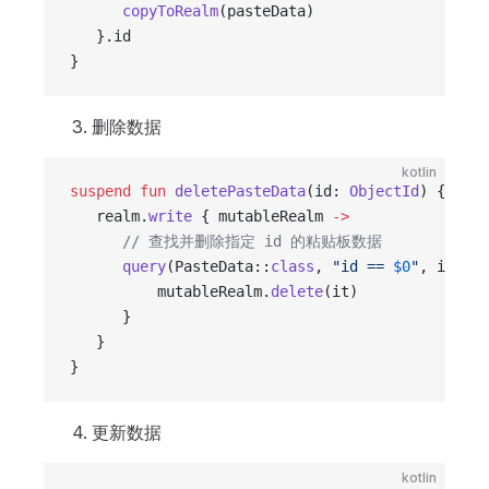
      copyToRealm
(pasteData)
   }.id
}
删除数据
kotlin
suspend
 fun
 deletePasteData
(id: 
ObjectId
) {
   realm.
write
 { mutableRealm 
->
      // 查找并删除指定 id 的粘贴板数据
      query
(PasteData::
class
, 
"id == 
$0
"
, id).
fi
          mutableRealm.
delete
(it)
      }
   }
}
更新数据
kotlin