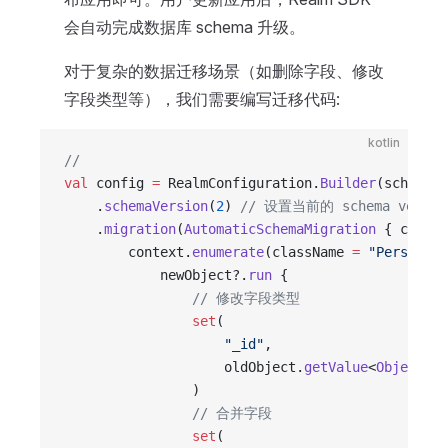
会自动完成数据库 schema 升级。
对于复杂的数据迁移场景（如删除字段、修改
字段类型等），我们需要编写迁移代码:
kotlin
//
val
 config 
=
 RealmConfiguration.
Builder
(schema 
=
    .
schemaVersion
(
2
) 
// 设置当前的 schema versio
    .
migration
(
AutomaticSchemaMigration
 { contex
        context.
enumerate
(className 
=
 "Person"
) 
            newObject?.
run
 {
                // 修改字段类型
                set
(
                    "_id"
,
                    oldObject.
getValue
<
ObjectId
>
                )
                // 合并字段
                set
(