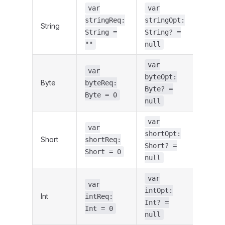
var
var
stringReq:
stringOpt:
String
String =
String? =
""
null
var
var
byteOpt:
Byte
byteReq:
Byte? =
Byte = 0
null
var
var
shortOpt:
Short
shortReq:
Short? =
Short = 0
null
var
var
intOpt:
Int
intReq:
Int? =
Int = 0
null