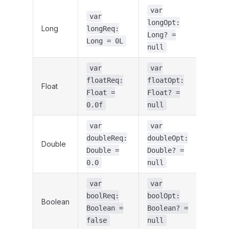
var
var
longOpt:
Long
longReq:
Long? =
Long = 0L
null
var
var
floatReq:
floatOpt:
Float
Float =
Float? =
0.0f
null
var
var
doubleReq:
doubleOpt:
Double
Double =
Double? =
0.0
null
var
var
boolReq:
boolOpt:
Boolean
Boolean =
Boolean? =
false
null