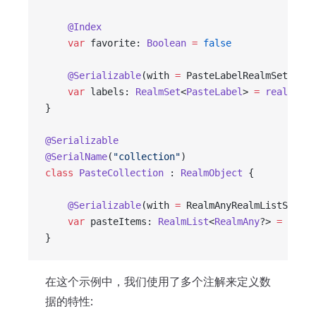
    @Index
    var
 favorite: 
Boolean
 =
 false
    @Serializable
(with 
=
 PasteLabelRealmSetSeria
    var
 labels: 
RealmSet
<
PasteLabel
> 
=
 realmSetO
}
@Serializable
@SerialName
(
"collection"
)
class
 PasteCollection
 : 
RealmObject
 {
    @Serializable
(with 
=
 RealmAnyRealmListSerial
    var
 pasteItems: 
RealmList
<
RealmAny
?> 
=
 realm
}
在这个示例中，我们使用了多个注解来定义数
据的特性: