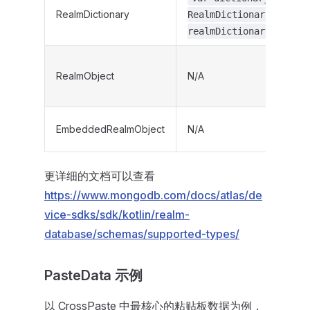
RealmDictionary
RealmDictionary<String
realmDictionaryOf()
RealmObject
N/A
EmbeddedRealmObject
N/A
更详细的文档可以查看
https://www.mongodb.com/docs/atlas/de
vice-sdks/sdk/kotlin/realm-
database/schemas/supported-types/
PasteData 示例
以 CrossPaste 中最核心的粘贴板数据为例，