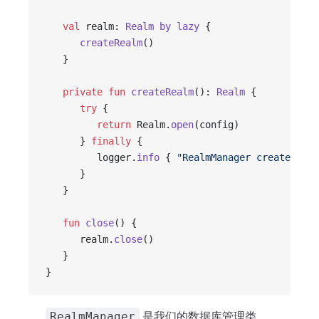
   val
 realm: 
Realm
 by
 lazy
 {
      createRealm
()
   }
   private
 fun
 createRealm
(): 
Realm
 {
      try
 {
         return
 Realm.
open
(config)
      } 
finally
 {
         logger.
info
 { 
"RealmManager createRealm
      }
   }
   fun
 close
() {
      realm.
close
()
   }
}
是我们的数据库管理类，
RealmManager