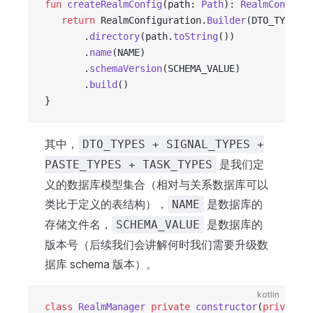
fun
 createRealmConfig
(path: 
Path
): 
RealmConfigur
   return
 RealmConfiguration.
Builder
(DTO_TYPES 
+
       .
directory
(path.
toString
())
       .
name
(NAME)
       .
schemaVersion
(SCHEMA_VALUE)
       .
build
()
}
其中，
DTO_TYPES + SIGNAL_TYPES +
是我们定
PASTE_TYPES + TASK_TYPES
义的数据库模型集合（相对与关系数据库可以
类比于定义的表结构），
是数据库的
NAME
存储文件名，
是数据库的
SCHEMA_VALUE
版本号（后续我们会讲解何时我们需要升级数
据库 schema 版本）。
kotlin
class
 RealmManager
 private
 constructor
(
private
 v