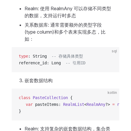
Realm: 使用 RealmAny 可以存储不同类型
的数据，支持运行时多态
关系数据库: 通常需要额外的类型字段
(type column)和多个表来实现多态，比
如：
sql
type
: String  
-- 存储具体类型
reference_id: Long  
-- 引用ID
嵌套数据结构
kotlin
class
 PasteCollection
 {
   var
 pasteItems: 
RealmList
<
RealmAny
?> 
=
 realmL
}
Realm: 支持复杂的嵌套数据结构，集合类