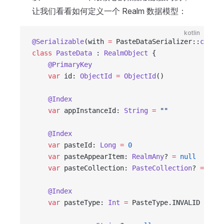
让我们看看如何定义一个 Realm 数据模型：
kotlin
@Serializable
(with 
=
 PasteDataSerializer::
class
)
class
 PasteData
 : 
RealmObject
 {
    @PrimaryKey
    var
 id: 
ObjectId
 =
 ObjectId
()
    @Index
    var
 appInstanceId: 
String
 =
 ""
    @Index
    var
 pasteId: 
Long
 =
 0
    var
 pasteAppearItem: 
RealmAny
? 
=
 null
    var
 pasteCollection: 
PasteCollection
? 
=
 null
    @Index
    var
 pasteType: 
Int
 =
 PasteType.INVALID