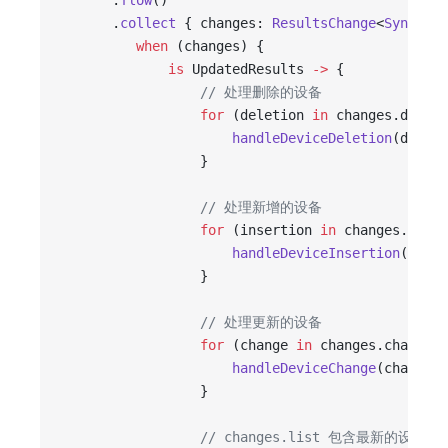
      .
flow
()
      .
collect
 { changes: 
ResultsChange
<
SyncRunt
         when
 (changes) {
             is
 UpdatedResults 
->
 {
                 // 处理删除的设备
                 for
 (deletion 
in
 changes.deleti
                     handleDeviceDeletion
(deleti
                 }
                 // 处理新增的设备
                 for
 (insertion 
in
 changes.inser
                     handleDeviceInsertion
(inser
                 }
                 // 处理更新的设备
                 for
 (change 
in
 changes.changes)
                     handleDeviceChange
(change)
                 }
                 // changes.list 包含最新的设备列