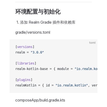
环境配置与初始化
添加 Realm Gradle 插件和依赖库
gradle/versions.toml
toml
[
versions
]
realm = 
"3.0.0"
[
libraries
]
realm-kotlin-base = { module = 
"io.realm.kotlin:
[
plugins
]
realmKotlin = { id = 
"io.realm.kotlin"
, version.
composeApp/build.gradle.kts