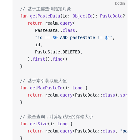
kotlin
// 基于主键查询指定对象
fun
 getPasteData
(id: 
ObjectId
): 
PasteData
? {
   return
 realm.
query
(
      PasteData::
class
,
      "id == 
$0
 AND pasteState != 
$1
"
,
      id,
      PasteState.DELETED,
   ).
first
().
find
()
}
// 基于索引获取最大值
fun
 getMaxPasteId
(): 
Long
 {
   return
 realm.
query
(PasteData::
class
).
sort
(
"pa
}
// 聚合查询，计算粘贴板的存储大小
fun
 getSize
(): 
Long
 {
   return
 realm.
query
(PasteData::
class
, 
"pasteSt
}