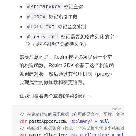
标记主键
@PrimaryKey
标记索引字段
@Index
标记全文索引
@FullText
标记需要忽略序列化的字
@Transient
段（这些字段仍会被持久化）
需要注意的是，Realm 模型必须提供一个空
的构造函数。Realm SDK 会基于这个构造函
数创建对象，然后通过其代理机制（proxy）
实现属性的懒加载和变更追踪。
让我们看看两个重要的字段设计：
kotlin
// 存储粘贴板的展现数据（它可能是文本、图片、文件、Htm
var
 pasteAppearItem: 
RealmAny
? 
=
 null
// 粘贴板的数据集合（比如一个粘贴板包含多个粘贴板项，
var
 pasteCollection: 
PasteCollection
? 
=
 null