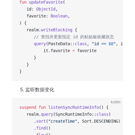
fun
 updateFavorite
(
   id: 
ObjectId
,
   favorite: 
Boolean
,
) {
   realm.
writeBlocking
 {
      // 查找并更新指定 id 的粘贴板收藏状态
      query
(PasteData::
class
, 
"id == 
$0
"
, id).
fi
          it.favorite 
=
 favorite
      }
   }
}
监听数据变化
kotlin
suspend
 fun
 listenSyncRuntimeInfo
() {
   realm.
query
(SyncRuntimeInfo::
class
)
      .
sort
(
"createTime"
, Sort.DESCENDING)
      .
find
()