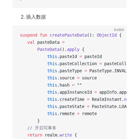
插入数据
kotlin
suspend
 fun
 createPasteData
(): 
ObjectId
 {
   val
 pasteData 
=
       PasteData
().
apply
 {
           this
.pasteId 
=
 pasteId
           this
.pasteCollection 
=
 pasteCollectio
           this
.pasteType 
=
 PasteType.INVALID
           this
.source 
=
 source
           this
.hash 
=
 ""
           this
.appInstanceId 
=
 appInfo.appInsta
           this
.createTime 
=
 RealmInstant.
now
()
           this
.pasteState 
=
 PasteState.LOADING
           this
.remote 
=
 remote
       }
   // 开启写事务
   return
 realm.
write
 {