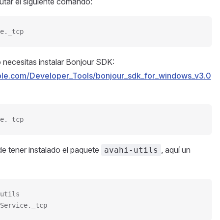
utar el siguiente comando:
e._tcp
 necesitas instalar Bonjour SDK:
ple.com/Developer_Tools/bonjour_sdk_for_windows_v3.0
e._tcp
de tener instalado el paquete
, aquí un
avahi-utils
utils
Service._tcp