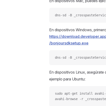
En dispositivos Mac, puedes ejec
dns-sd -B _crosspasteServic
En dispositivos Windows, primero
https://download.developer.ap
/bonjoursdksetup.exe
dns-sd -B _crosspasteServic
En dispositivos Linux, asegúrate 
ejemplo para Ubuntu:
sudo apt-get install avahi-
avahi-browse -r _crosspaste